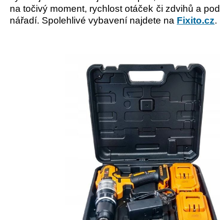
na točivý moment, rychlost otáček či zdvihů a po
nářadí. Spolehliv
é
vybavení najdete na
Fixito.cz
.