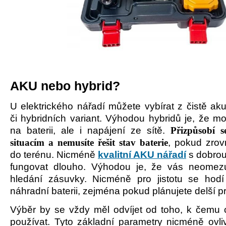
AKU nebo hybrid?
U elektrick
é
ho nářadí můžete vybí
rat z
čistě ak
či hybridních variant. Výhodou hybridů je, že m
na baterii, ale i napájení ze sítě.
Přizpů
sob
í 
situacím a nemusíte řešit stav baterie
, pokud zrov
do ter
é
nu. Nicm
é
ně
kvalitní AKU nářadí
s dobrou 
fungovat dlouho. Výhodou je, že vás neomezu
hledání zásuvky. Nicm
é
ně pro jistotu se hod
náhradní baterii, zejm
é
na pokud plánujete delší pr
Výběr by se vždy měl odvíjet od toho, k čemu 
pou
žívat. Tyto základní parametry nicm
é
ně ovli