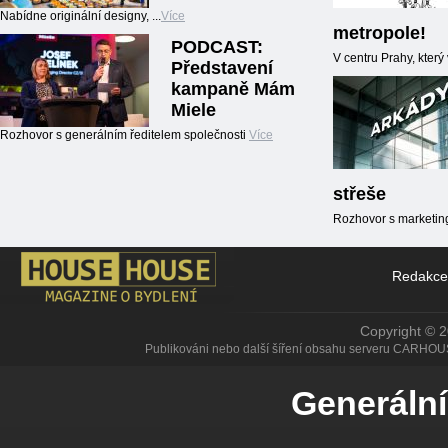
Nabídne originální designy, ...
Více
metropole!
PODCAST:
V centru Prahy, kter
Představení
kampaně Mám
Miele
Rozhovor s generálním ředitelem společnosti
Více
střeše
Rozhovor s marketin
Redakce
Copyright © 
Publikováni nebo další šíření obsahu serveru CARHOU
Generální