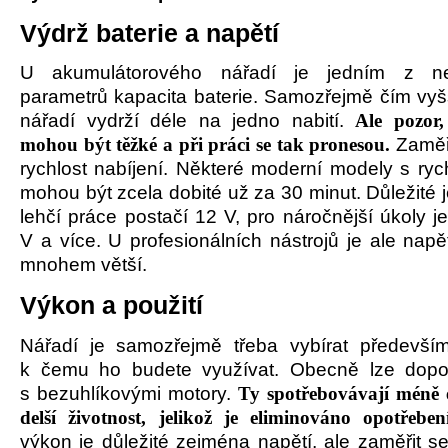
Výdrž baterie a napětí
U akumulátorov
é
ho nářadí je jedním z nejd
parametrů kapacita baterie. Samozřejmě čím vyšš
nářadí vydrží d
é
le na jedno nabití.
Ale pozor,
mohou být těžk
é
a při práci se tak pronesou.
Zaměř
rychlost nabíjení. Někter
é
modern
í
modely s
ryc
mohou být zcela dobit
é
už za 30 minut. Důležit
é
lehčí práce postačí 12 V, pro náročnější úkoly j
V a více. U profesionální
ch n
ástrojů je ale napě
mnohem větší.
Vý
kon a pou
žití
Nářadí je samozřejmě třeba vybírat předevší
k čemu ho budete využívat. Obecně lze dopor
s
bezuhl
íkovými motory.
Ty spotřebovávají m
é
ně 
del
ší životnost, jelikož je eliminováno opotř
eben
výkon je důležit
é
zejm
é
na napětí, ale zaměřit s