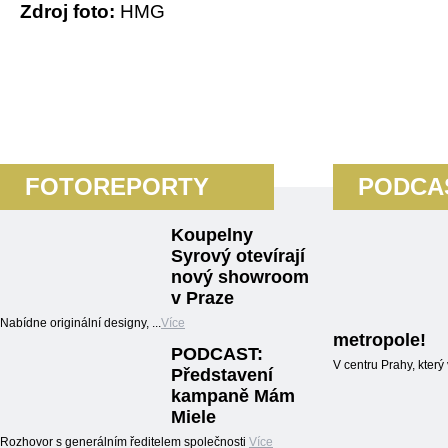
Zdroj foto:
HMG
FOTOREPORTY
PODCA
Koupelny
Syrový otevírají
nový showroom
v Praze
Nabídne originální designy, ...
Více
metropole!
PODCAST:
V centru Prahy, kter
Představení
kampaně Mám
Miele
Rozhovor s generálním ředitelem společnosti
Více