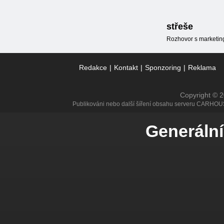
střeše
Rozhovor s marketin
Redakce
|
Kontakt
|
Sponzoring
|
Reklama
Copyright © 
Publikováni nebo další šíření obsahu serveru CARHOU
Generální