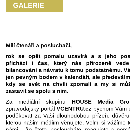
GALERIE
Milí čtenáři a posluchači,
rok se opět pomalu uzavírá a s jeho pos
přichází i čas, který nás přirozeně vede
bilancování a návratu k tomu podstatnému. V
jen pevným bodem v kalendáři, ale předevší
kdy se svět na chvíli zpomalí a my si mů
zastavit se spolu s ním.
Za mediální skupinu
HOUSE Media Gro
zpravodajský portál
VCENTRU.cz
bychom Vám ch
poděkovat za Vaši dlouhodobou přízeň, důvěru
kterou našim médiím věnujete. Velmi si vážíme t
námi – že čtete, posloucháte, reagujete a pomá