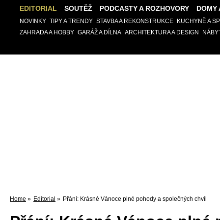
EDITORIAL
SOUTĚŽ
PODCASTY A ROZHOVORY
DOMY 
NOVINKY
TIPY A TRENDY
STAVBA A REKONSTRUKCE
KUCHYNĚ A S
ZAHRADA A HOBBY
GARÁŽ A DÍLNA
ARCHITEKTURA A DESIGN
NÁBY
Home
»
Editorial
»
Přání: Krásné Vánoce plné pohody a společných chvil