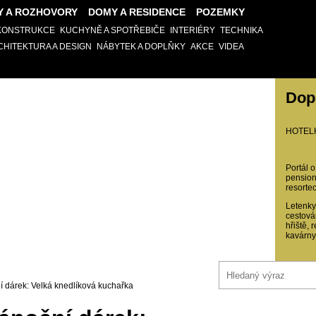
Y A ROZHOVORY
DOMY A RESIDENCE
POZEMKY
EKONSTRUKCE
KUCHYNĚ A SPOTŘEBIČE
INTERIÉRY
TECHNIKA
CHITEKTURA A DESIGN
NÁBYTEK A DOPLŇKY
AKCE
VIDEA
Dop
HOTEL
Portál o
pension
resortec
Letenky,
cestová
hřiště, 
kavárny
í dárek: Velká knedlíková kuchařka