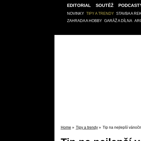
EDITORIAL
SOUTĚŽ
PODCAST
NOVINKY
TIPY A TRENDY
STAVBA A R
ZAHRADA A HOBBY
GARÁŽ A DÍLNA
AR
Home
»
Tipy a trendy
»
Tip na nejlepší vánočn