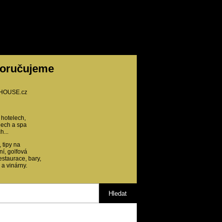
oručujeme
HOUSE.cz
 hotelech,
ech a spa
h...
 tipy na
ní, golfová
restaurace, bary,
 a vinárny.