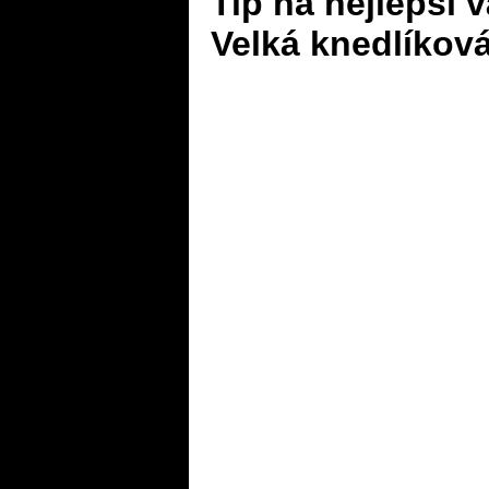
Tip na nejlepší 
Velká knedlíkov