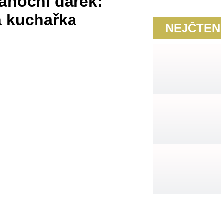
vánoční dárek:
á kuchařka
NEJČTEN