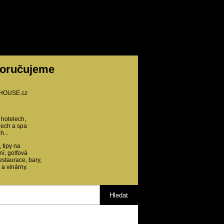
oručujeme
HOUSE.cz
 hotelech,
ech a spa
h...
 tipy na
ní, golfová
restaurace, bary,
 a vinárny.