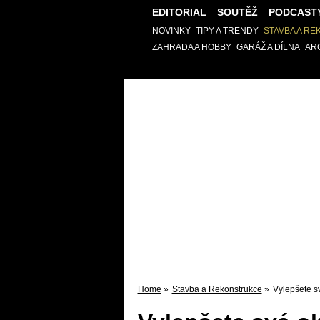
EDITORIAL
SOUTĚŽ
PODCAST
NOVINKY
TIPY A TRENDY
STAVBA A R
ZAHRADA A HOBBY
GARÁŽ A DÍLNA
AR
Home
»
Stavba a Rekonstrukce
»
Vylepšete s