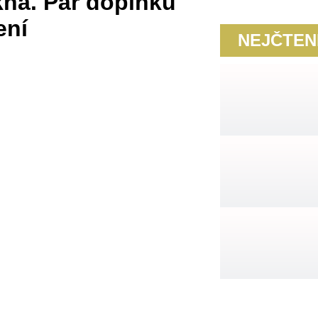
kna. Pár doplňků
ení
NEJČTEN