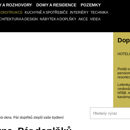
Y A ROZHOVORY
DOMY A RESIDENCE
POZEMKY
EKONSTRUKCE
KUCHYNĚ A SPOTŘEBIČE
INTERIÉRY
TECHNIKA
CHITEKTURA A DESIGN
NÁBYTEK A DOPLŇKY
AKCE
VIDEA
Dop
HOTEL
Portál o
pension
resortec
Letenky,
cestová
hřiště, 
kavárny
vá okna. Pár doplňků zlepší vaše bydlení