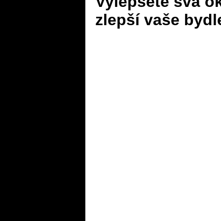
Vylepšete svá o
zlepší vaše bydl