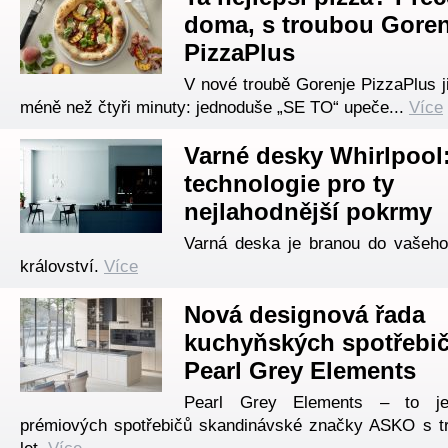
doma, s troubou Goren
PizzaPlus
V nové troubě Gorenje PizzaPlus ji
méně než čtyři minuty: jednoduše „SE TO“ upeče...
Více
Varné desky Whirlpool:
technologie pro ty
nejlahodnější pokrmy
Varná deska je branou do vašeho
království.
Více
Nová designová řada
kuchyňských spotřebi
Pearl Grey Elements
Pearl Grey Elements – to j
prémiových spotřebičů skandinávské značky ASKO s tr