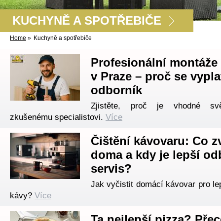
KUCHYNĚ A SPOTŘEBIČE
Home
»
Kuchyně a spotřebiče
Profesionální montáže
v Praze – proč se vypla
odborník
Zjistěte, proč je vhodné svěř
zkušenému specialistovi.
Více
Čištění kávovaru: Co z
doma a kdy je lepší o
servis?
Jak vyčistit domácí kávovar pro le
kávy?
Více
Ta nejlepší pizza? Přec