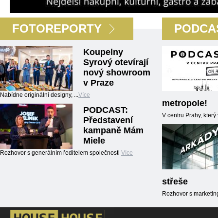
FOTOREPORTY
PODCA
Koupelny
Syrový otevírají
nový showroom
v Praze
Nabídne originální designy, ...
Více
metropole!
PODCAST:
V centru Prahy, kter
Představení
kampaně Mám
Miele
Rozhovor s generálním ředitelem společnosti
Více
střeše
Rozhovor s marketin