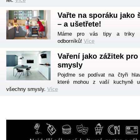
let.
Více
Vařte na sporáku jako 
– a ušetřete!
Máme pro vás tipy a triky i
odborníků!
Více
Vaření jako zážitek pr
smysly
Pojďme se podívat na čtyři hlav
které mohou z vaší kuchyně ud
všechny smysly.
Více