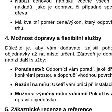
Nabízí cenovou nabídku včetně všech s
nákladů, jako je doprava či případné spe
dřeva.
Má kvalitní poměr cena/výkon, který odpov
trhu.
4. Možnost dopravy a flexibilní služby
Důležité je, aby vám dodavatel zajistil poh
objednávky až na místo určení. Zároveň je dobr
nabízí další služby:
Poradenství:
Odborníci vám poradí, jaké dře
konkrétní prostor, a doporučí vhodnou povrc
Řezání na míru:
Ušetří vám práci při instalaci
Možnost výměny nebo vrácení:
Pokud byst
upravit objednávku.
5. Zákaznické recenze a reference