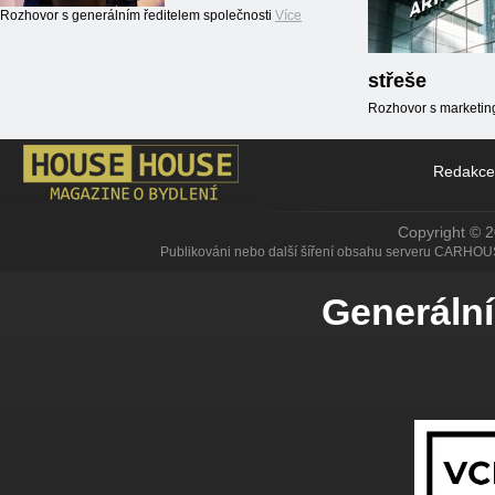
Rozhovor s generálním ředitelem společnosti
Více
střeše
Rozhovor s marketin
Redakce
Copyright © 
Publikováni nebo další šíření obsahu serveru CARHOU
Generální