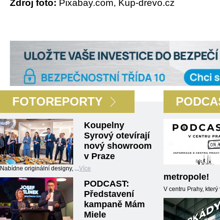
Zdroj foto:
Pixabay.com, Kup-drevo.cz
FOTOREPORTY
PODCA
Koupelny
Syrový otevírají
nový showroom
v Praze
Nabídne originální designy, ...
Více
metropole!
PODCAST:
V centru Prahy, kter
Představení
kampaně Mám
Miele