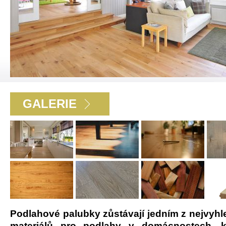
GALERIE
Podlahové palubky zůstávají jedním z nejvyh
materiálů pro podlahy v domácnostech, ka