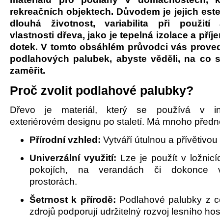
rekreačních objektech. Důvodem je jejich este
dlouhá životnost, variabilita při použití
vlastnosti dřeva, jako je tepelná izolace a pří
dotek. V tomto obsáhlém průvodci vás prov
podlahových palubek, abyste věděli, na co s
zaměřit.
Proč zvolit podlahové palubky?
Dřevo je materiál, který se používá v in
exteriérovém designu po staletí. Má mnoho předno
Přírodní vzhled:
Vytváří útulnou a přívětivou
Univerzální využití:
Lze je použít v ložnicí
pokojích, na verandách či dokonce v
prostorách.
Šetrnost k přírodě:
Podlahové palubky z ce
zdrojů podporují udržitelný rozvoj lesního ho