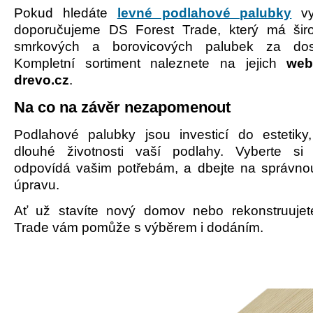
Pokud hledáte
levné podlahové palubky
vys
doporučujeme DS Forest Trade, který má šir
smrkových a borovicových palubek za dos
Kompletní sortiment naleznete na jejich
webu
drevo.cz
.
Na co na z
ávěr
nezapomenout
Podlahové palubky jsou investicí do estetiky,
dlouhé životnosti vaší podlahy. Vyberte si 
odpovídá vašim potřebám, a dbejte na správn
úpravu.
Ať už stavíte nový domov nebo rekonstruujet
Trade vám pomůže s výběrem i dodáním.